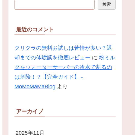
検索
最近のコメント
クリクラの無料お試しは苦情が多い？返
却までの体験談を徹底レビュー
に
粉ミル
クをウォーターサーバーの冷水で割るの
は危険！？【完全ガイド】 -
MoMoMaMaBlog
より
アーカイブ
2025年11月