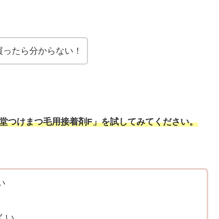
買ったら分からない！
生堂つけまつ毛用接着剤F
」を試してみてください。
い
くい