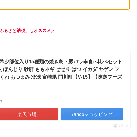
ふるさと納税」もオススメ／
希少部位入り15種類の焼き鳥・豚バラ串食べ比べセット
 皮 ぼんじり 砂肝 ももネギ せせり はつ イカダ ヤゲン フ
つくね おつまみ 冷凍 宮崎県 門川町【V-15】【味鶏フーズ
調べ）
楽天市場
Yahooショッピング
ポチップ