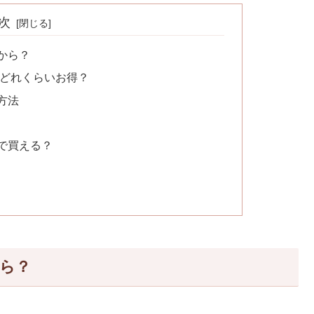
次
から？
額どれくらいお得？
方法
販で買える？
から？