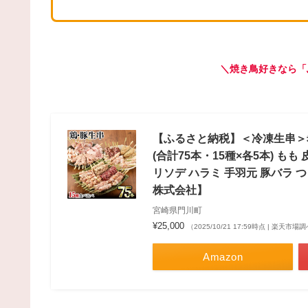
＼焼き鳥好きなら「
【ふるさと納税】＜冷凍生串＞
(合計75本・15種×各5本) もも
リソデ ハラミ 手羽元 豚バラ 
株式会社】
宮崎県門川町
¥25,000
（2025/10/21 17:59時点 | 楽天市場
Amazon