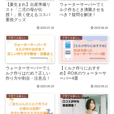
【夏生まれ】出産準備リ
ウォーターサーバーでミ
スト「二児の母が伝
ルク作るとき沸騰させる
授！」長く使えるコスパ
べき？疑問を解決！
重視グッズ
2023.07.20
2023.06.26
子育て＆暮らし
子育て＆暮らし
ウォーターサーバーでミ
【ミルク作りにおすす
ルク作りはだめ？正しい
め】RO水のウォーターサ
作り方や割合・注意点！
ーバー4選
2023.05.29
2023.05.21
子育て＆暮らし
子育て＆暮らし