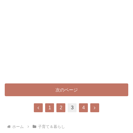
次のページ
前
次
1
2
3
4
へ
へ
ホーム
子育て＆暮らし