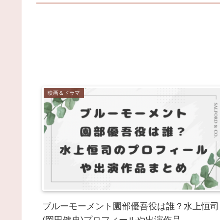
映画＆ドラマ
ブルーモーメント園部優吾役は誰？水上恒司
(岡田健史)プロフィールや出演作品