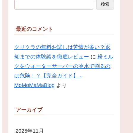
検索
最近のコメント
クリクラの無料お試しは苦情が多い？返
却までの体験談を徹底レビュー
に
粉ミル
クをウォーターサーバーの冷水で割るの
は危険！？【完全ガイド】 -
MoMoMaMaBlog
より
アーカイブ
2025年11月